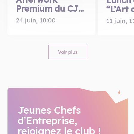
Lunch 
Premium du CJE
“L’Art 
– Summer
60 min
24 juin
,
18:00
11 juin
,
1
Edition
cesser 
invisib
Voir plus
Jeunes Chefs
d’Entreprise,
rejoignez le club !