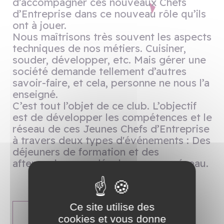
d’accompagner ces nouveaux Chefs
d’Entreprise dans ce nouveau rôle qu’ils
ont à jouer.
Nous maîtrisons très souvent les aspects
techniques de nos métiers. Cuisiner,
souder, développer, etc. Mais gérer une
société demande tellement d’autres
savoir-faire, et cela, personne ne nous l’a
enseigné.
C’est tout l’objet de ce club. L’objectif
est de développer les compétences et le
réseau de ces Jeunes Chefs d’Entreprise
à travers deux types d'événements : Des
déjeuners de formation et des
afterworks pour développer son réseau.
Ce site utilise des
En savoir plus
cookies et vous donne