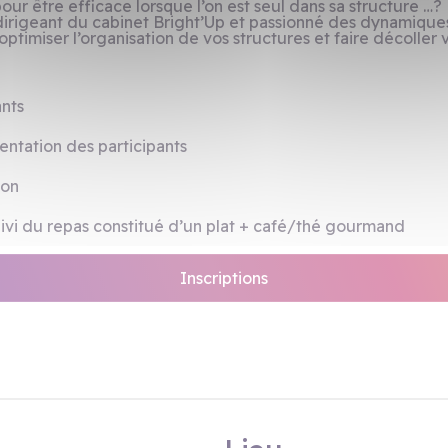
our être efficace lorsque l’on est seul dans sa structure …?
dirigeant du cabinet Bright’Up et passionné des dynamiques
ptimiser l’organisation de vos structures et faire décoller 
ants
sentation des participants
ion
suivi du repas constitué d’un plat + café/thé gourmand
Inscriptions