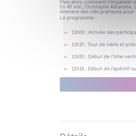
Mais alors, comment s’organiser p
En 45 min, Christophe Albanese, 
donnera des clés pratiques pour o
Le programme :
11h00 : Arrivée des particip
11h15 : Tour de table et pré
11h30 : Début de l’intervent
12h15 : Début de l’apéritif 