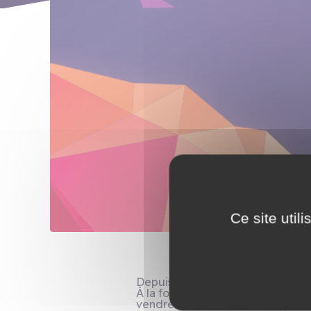
Ce site util
Depuis le début de votre aventu
À la fois comptable, un peu RH, 
vendre…