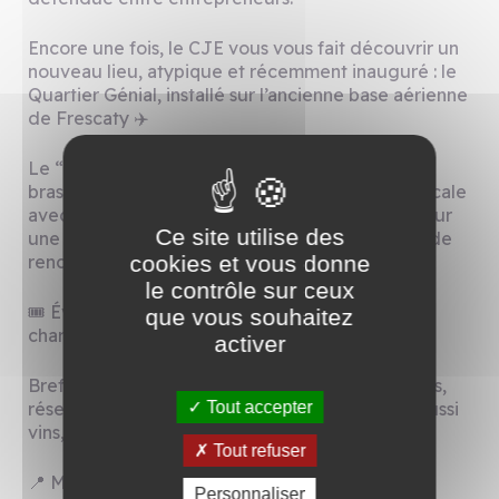
Encore une fois, le CJE vous vous fait découvrir un
nouveau lieu, atypique et récemment inauguré : le
Quartier Génial, installé sur l’ancienne base aérienne
de Frescaty ✈️
Le “QG”, c’est un concept unique : à la fois bar,
brasserie, cave à bières et lieu de production locale
avec la Brasserie de la Tuilerie. Tout est réuni pour
Ce site utilise des
une soirée chaleureuse, enrichissante et pleine de
rencontres !
cookies et vous donne
le contrôle sur ceux
🎟️ Événement gratuit (consommations à votre
que vous souhaitez
charge)
activer
Bref, un beau programme qui annonce échanges,
réseau et dégustation de bières locales (mais aussi
Tout accepter
vins, cocktails et softs) 🍻
Tout refuser
📍 Metz – Quartier Génial – 332 Rue Lieutenant
Personnaliser